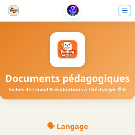
Documents pédagogiques
Fiches de travail & évaluations à télécharger 📄✨
🗣️ Langage