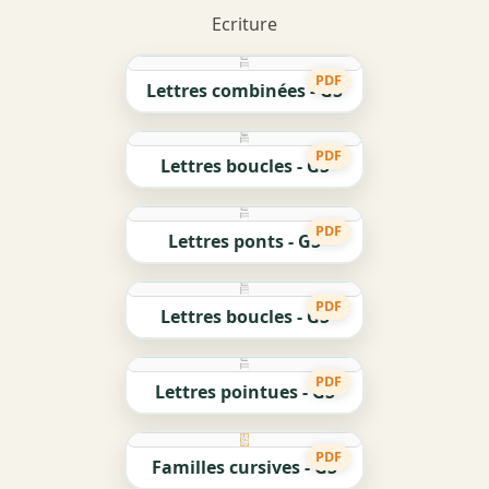
Ecriture
PDF
Lettres combinées - GS
PDF
Lettres boucles - GS
PDF
Lettres ponts - GS
PDF
Lettres boucles - GS
PDF
Lettres pointues - GS
PDF
Familles cursives - GS