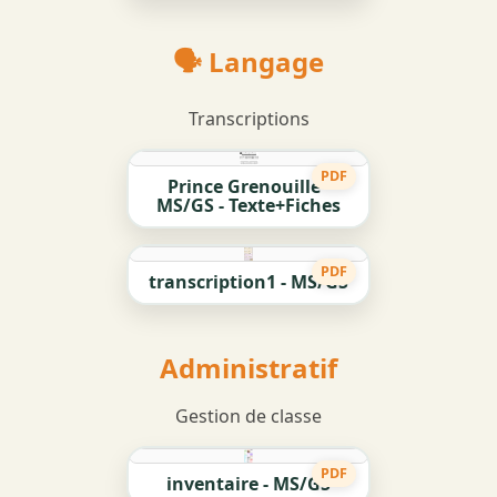
🗣️ Langage
Transcriptions
PDF
Prince Grenouille -
MS/GS - Texte+Fiches
PDF
transcription1 - MS/GS
Administratif
Gestion de classe
PDF
inventaire - MS/GS