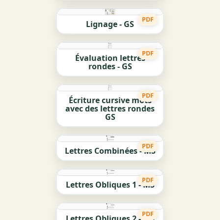
PDF
Lignage - GS
PDF
Évaluation lettres
rondes - GS
PDF
Écriture cursive mots
avec des lettres rondes
GS
PDF
Lettres Combinées - MS
PDF
Lettres Obliques 1 - MS
PDF
Lettres Obliques 2 - MS