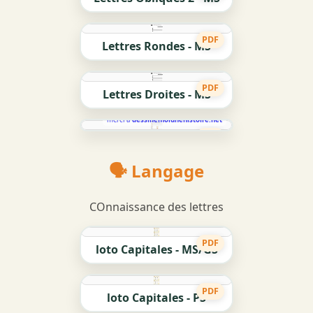
PDF
Lettres Rondes - MS
PDF
Lettres Droites - MS
merci à
dessinemoiunehistoire.net
PDF
🗣️ Langage
COnnaissance des lettres
PDF
loto Capitales - MS/GS
PDF
loto Capitales - PS