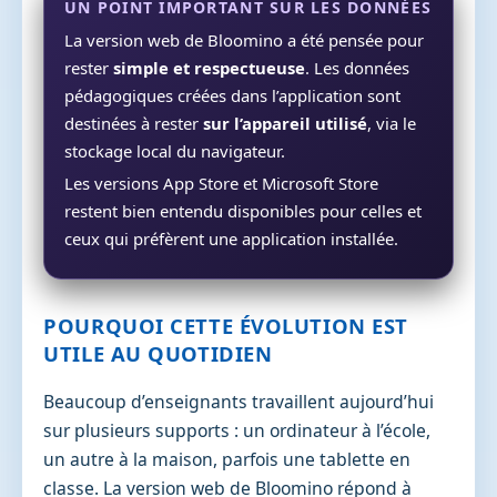
UN POINT IMPORTANT SUR LES DONNÉES
La version web de Bloomino a été pensée pour
rester
simple et respectueuse
. Les données
pédagogiques créées dans l’application sont
destinées à rester
sur l’appareil utilisé
, via le
stockage local du navigateur.
Les versions App Store et Microsoft Store
restent bien entendu disponibles pour celles et
ceux qui préfèrent une application installée.
POURQUOI CETTE ÉVOLUTION EST
UTILE AU QUOTIDIEN
Beaucoup d’enseignants travaillent aujourd’hui
sur plusieurs supports : un ordinateur à l’école,
un autre à la maison, parfois une tablette en
classe. La version web de Bloomino répond à